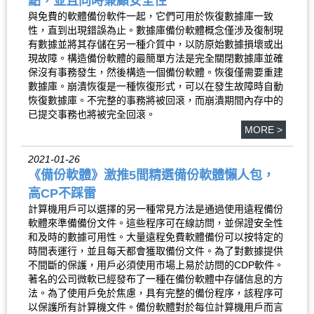
點，並且同時兼顧安全性
與免費的軟體備份軟件一起，它們可用於恢復數據庫一致
性，直到出現錯誤為止。數據庫備份軟體概念僅涉及復制現
有數據並將其存儲在另一種介質中，以防原始數據損壞或出
現故障。構造備份軟體的最簡單方法是完全關閉數據庫並確
保沒有事務發生，然後構造一個備份軟體。恢復僅需要重建
數據庫。崩潰恢復是一種恢復形式，可以在發生故障時自動
恢復數據庫。不完整的事務將被回滾，而崩潰期間內存中的
已提交事務也將被完全回滾。
MORE >
2021-01-26
《備份軟體》激推5間精選備份軟體懶人包，
高CP不踩雷
計算機用戶可以選擇的另一種常見方法是通過使用遠程備份
軟體來準備備份文件。這些程序可在線訪問，並保證安全性
和及時的數據可用性。大量遠程免費軟體備份可以按特定的
時間表運行，並且每天都會獲取備份文件。為了對數據提供
不間斷的保護，用戶必須使用市場上易於訪問的CDP軟件。
著名的公司微軟已經發布了一種在備份軟體中存儲信息的方
法。為了使用戶免於焦慮，具有完整的備份程序，該程序可
以保護所有計算機文件。備份軟體對於每位計算機用戶而言