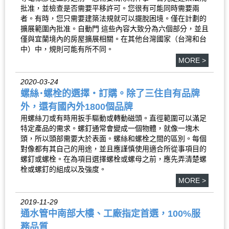
批准，並檢查是否需要平移許可。您很有可能同時需要兩
者。有時，您只需要建築法規就可以擺脫困境。僅在計劃的
擴展範圍內批准。自動門 這些內容大致分為六個部分，並且
僅與宜蘭境內的房屋擴展相關。在其他台灣國家（台灣和台
中）中，規則可能有所不同。
MORE >
2020-03-24
螺絲･螺栓的選擇・訂購。除了三住自有品牌
外，還有國內外1800個品牌
用螺絲刀或有時用扳手驅動或轉動磁頭。直徑範圍可以滿足
特定產品的需求。螺釘通常會變成一個物體，就像一塊木
頭，所以頭部需要大於表面。螺絲和螺栓之間的區別。每個
對像都有其自己的用途，並且應謹慎使用適合所從事項目的
螺釘或螺栓。在為項目選擇螺栓或螺母之前，應先弄清楚螺
栓或螺釘的組成以及強度。
MORE >
2019-11-29
通水管中南部大樓、工廠指定首選，100%服
務品質