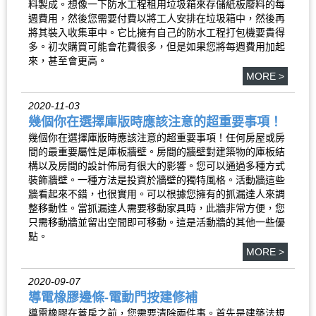
料製成。想像一下防水工程租用垃圾箱來存儲紙板廢料的每
週費用，然後您需要付費以將工人安排在垃圾箱中，然後再
將其裝入收集車中。它比擁有自己的防水工程打包機要貴得
多。初次購買可能會花費很多，但是如果您將每週費用加起
來，甚至會更高。
MORE >
2020-11-03
幾個你在選擇庫版時應該注意的超重要事項！
幾個你在選擇庫版時應該注意的超重要事項！任何房屋或房
間的最重要屬性是庫板牆壁。房間的牆壁對建築物的庫板結
構以及房間的設計佈局有很大的影響。您可以通過多種方式
裝飾牆壁。一種方法是投資於牆壁的獨特風格。活動牆這些
牆看起來不錯，也很實用。可以根據您擁有的抓漏達人來調
整移動性。當抓漏達人需要移動家具時，此牆非常方便，您
只需移動牆並留出空間即可移動。這是活動牆的其他一些優
點。
MORE >
2020-09-07
導電橡膠邊條-電動門按建修補
導電橡膠在蓋房之前，您需要清除兩件事。首先是建築法規