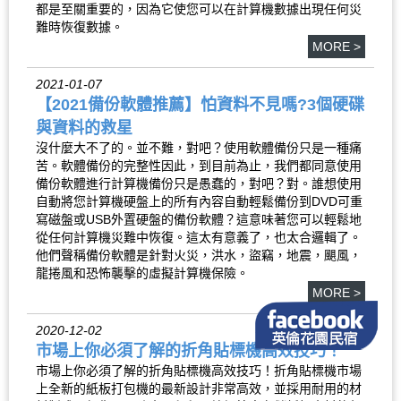
都是至關重要的，因為它使您可以在計算機數據出現任何災
難時恢復數據。
MORE >
2021-01-07
【2021備份軟體推薦】怕資料不見嗎?3個硬碟
與資料的救星
沒什麼大不了的。並不難，對吧？使用軟體備份只是一種痛
苦。軟體備份的完整性因此，到目前為止，我們都同意使用
備份軟體進行計算機備份只是愚蠢的，對吧？對。誰想使用
自動將您計算機硬盤上的所有內容自動輕鬆備份到DVD可重
寫磁盤或USB外置硬盤的備份軟體？這意味著您可以輕鬆地
從任何計算機災難中恢復。這太有意義了，也太合邏輯了。
他們聲稱備份軟體是針對火災，洪水，盜竊，地震，颶風，
龍捲風和恐怖襲擊的虛擬計算機保險。
MORE >
2020-12-02
市場上你必須了解的折角貼標機高效技巧！
市場上你必須了解的折角貼標機高效技巧！折角貼標機市場
上全新的紙板打包機的最新設計非常高效，並採用耐用的材