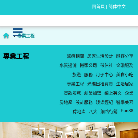
回首頁
|
簡体中文
>
專業工程
專業工程
醫療相關
居家生活設計
顧客分享
水質過濾
搬家公司
徵信社
金融服務
旅遊
服務
月子中心
美食小吃
專業工程
光碟出租買賣
生活居家
貸款服務
創業加盟
線上英文
企業
房地產
設計服務
娛樂經紀
醫學美容
Fun88
房地產
八大
網路行銷