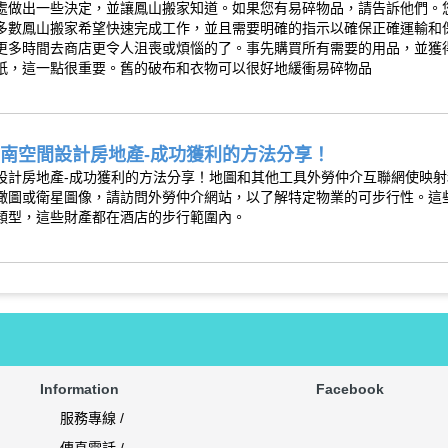
處做出一些決定，並讓鳳山搬家知道。如果您有易碎物品，請告訴他們。
多數鳳山搬家希望快速完成工作，並且需要明確的指示以確保正確運輸和
更多時間去商店更令人沮喪或煩惱的了。事先購買所有需要的用品，並獲
紙，這一點很重要。舊的破布和衣物可以很好地緩衝易碎物品
南空間設計房地產-成功獲利的方法分享！
設計房地產-成功獲利的方法分享！地圖和其他工具外勞仲介互聯網使映
瞰圖或衛星圖像，請訪問外勞仲介網站，以了解特定物業的可步行性。這
類型，這些財產都在酒店的步行範圍內。
Information
Facebook
服務專線 /