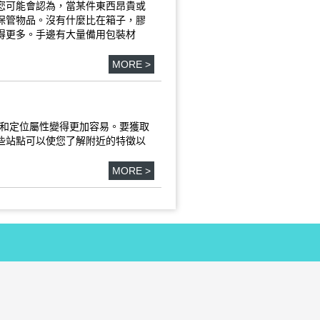
您可能會認為，當某件東西昂貴或
保管物品。沒有什麼比在箱子，膠
得更多。手邊有大量備用包裝材
MORE >
射和定位屬性變得更加容易。要獲取
些站點可以使您了解附近的特徵以
MORE >