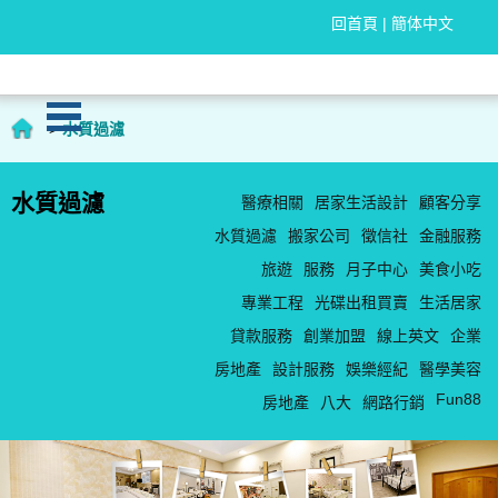
回首頁
|
簡体中文
>
水質過濾
水質過濾
醫療相關
居家生活設計
顧客分享
水質過濾
搬家公司
徵信社
金融服務
旅遊
服務
月子中心
美食小吃
專業工程
光碟出租買賣
生活居家
貸款服務
創業加盟
線上英文
企業
房地產
設計服務
娛樂經紀
醫學美容
Fun88
房地產
八大
網路行銷