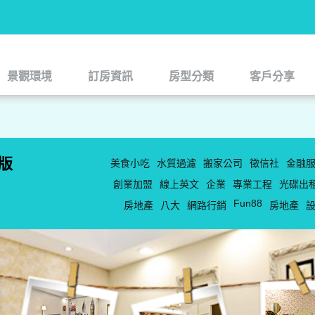
景觀環境
訂房資訊
房型分類
客戶分享
景觀環境
訂房資訊
房型分類
客戶分享
版
美食小吃
水質過濾
搬家公司
徵信社
金融
創業加盟
線上英文
企業
專業工程
光碟出
Fun88
房地產
八大
網路行銷
房地產