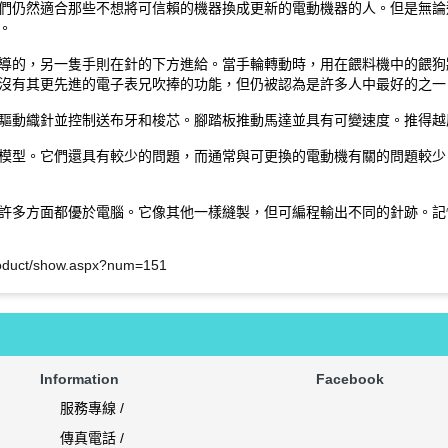
們仍然適合那些不想將可信賴的機器換成更新的電動機器的人。但是無論
。
導的，另一隻手則在針的下方進給。當手輪轉動時，用在餵料機中的餵狗
沒有其更先進的電子表兄吹捧的功能，但仍被認為是許多人中最好的之一
驅動織針並控制送布牙和梭芯。腳踏板推動馬達並具有可變速度。推得越
模型。它們還具有較少的問題，而通常與可更換的電動機有關的問題較少
許多方面都優於電腦。它像其他一樣縫製，但可編程輸出不同的針跡。記
roduct/show.aspx?num=151
Information
Facebook
服務專線 /
傳真電話 /